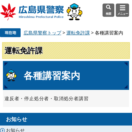
検索
メニュー
ペ
メ
広島県警察トップ
>
運転免許課
>
各種講習案内
ー
ニ
ジ
ュ
の
ー
運転免許課
先
を
頭
飛
で
ば
本
各種講習案内
す
し
文
。
て
本
文
違反者・停止処分者・取消処分者講習
へ
お知らせ
お知らせ