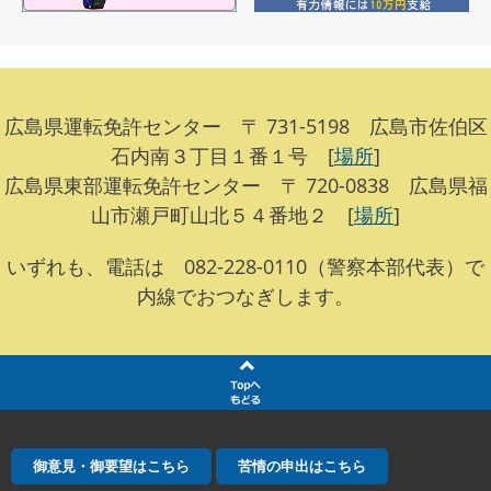
広島県運転免許センター 〒 731-5198 広島市佐伯区
石内南３丁目１番１号 [
場所
]
広島県東部運転免許センター 〒 720-0838 広島県福
山市瀬戸町山北５４番地２ [
場所
]
いずれも、電話は 082-228-0110（警察本部代表）で
内線でおつなぎします。
御意見・御要望はこちら
苦情の申出はこちら