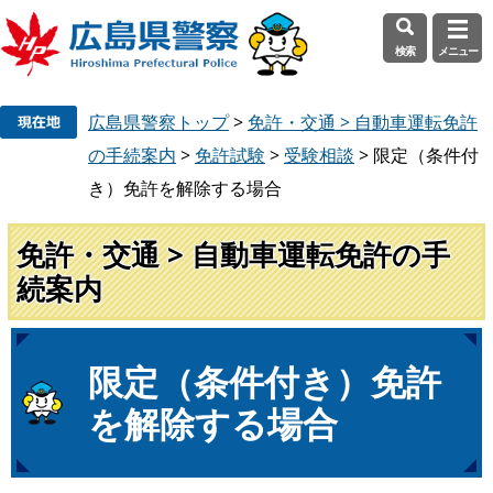
検索
メニュー
ペ
メ
広島県警察トップ
>
免許・交通 > 自動車運転免許
ー
ニ
ジ
ュ
の手続案内
>
免許試験
>
受験相談
>
限定（条件付
の
ー
き）免許を解除する場合
先
を
頭
飛
免許・交通 > 自動車運転免許の手
で
ば
続案内
す
し
。
て
本
文
本
限定（条件付き）免許
へ
文
を解除する場合