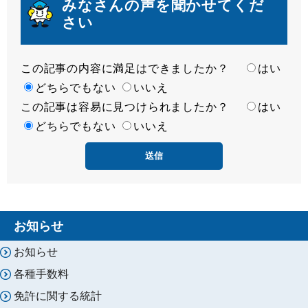
みなさんの声を聞かせてくだ
さい
この記事の内容に満足はできましたか？
満
はい
足
どちらでもない
いいえ
この記事は容易に見つけられましたか？
度
容
はい
易
どちらでもない
いいえ
度
お知らせ
お知らせ
各種手数料
免許に関する統計