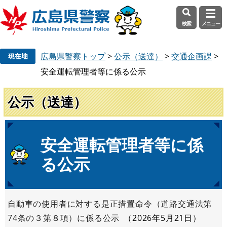
検索
メニュー
ペ
メ
広島県警察トップ
>
公示（送達）
>
交通企画課
>
ー
ニ
ジ
ュ
安全運転管理者等に係る公示
の
ー
先
を
公示（送達）
頭
飛
で
ば
す
し
本
安全運転管理者等に係
。
て
文
本
る公示
文
へ
自動車の使用者に対する是正措置命令（道路交通法第
74条の３第８項）に係る公示
2026年5月21日