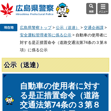
検索
メニュー
ペ
メ
広島県警察トップ
>
公示（送達）
>
交通企画課
>
ー
ニ
ジ
ュ
安全運転管理者等に係る公示
>
自動車の使用者に
の
ー
対する是正措置命令（道路交通法第74条の３第８
先
を
項）に係る公示
頭
飛
で
ば
公示（送達）
す
し
。
て
本
文
本
自動車の使用者に対す
へ
文
る是正措置命令（道路
交通法第74条の３第８