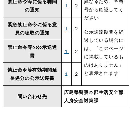
異なるため、各番
禁止命令等に係る聴聞
１
２
号から確認してく
の通知
ださい
緊急禁止命令に係る意
１
２
公示送達期間を経
見の聴取の通知
過している場合に
禁止命令等の公示送達
は、「このページ
１
２
書
に掲載しているも
のはありません」
禁止命令等有効期間延
と表示されます
１
２
長処分の公示送達書
広島県警察本部生活安全部
問い合わせ先
人身安全対策課