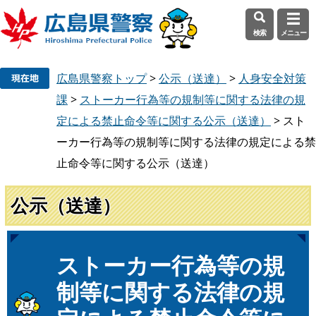
検索
メニュー
ペ
メ
広島県警察トップ
>
公示（送達）
>
人身安全対策
ー
ニ
ジ
ュ
課
>
ストーカー行為等の規制等に関する法律の規
の
ー
定による禁止命令等に関する公示（送達）
>
スト
先
を
ーカー行為等の規制等に関する法律の規定による禁
頭
飛
止命令等に関する公示（送達）
で
ば
す
し
。
て
公示（送達）
本
文
へ
本
ストーカー行為等の規
文
制等に関する法律の規