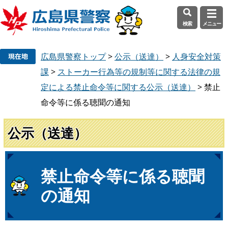
検索
メニュー
ペ
メ
広島県警察トップ
>
公示（送達）
>
人身安全対策
ー
ニ
ジ
ュ
課
>
ストーカー行為等の規制等に関する法律の規
の
ー
定による禁止命令等に関する公示（送達）
>
禁止
先
を
命令等に係る聴聞の通知
頭
飛
で
ば
公示（送達）
す
し
。
て
本
文
本
禁止命令等に係る聴聞
へ
文
の通知