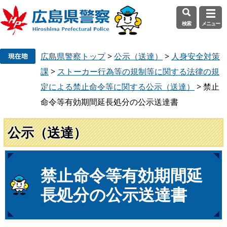
検索
メニュー
ペ
メ
広島県警察トップ
>
公示（送達）
>
人身安全対策
ー
ニ
ジ
ュ
課
>
ストーカー行為等の規制等に関する法律の規
の
ー
定による禁止命令等に関する公示（送達）
>
禁止
先
を
命令等有効期間延長処分の公示送達書
頭
飛
で
ば
公示（送達）
す
し
。
て
本
文
本
禁止命令等有効期間延
へ
文
長処分の公示送達書