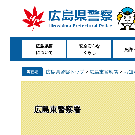
ペ
メ
ー
ニ
ジ
ュ
の
ー
先
を
頭
飛
広島県警
安全安心な
で
ば
免許
について
くらし
す
し
。
て
本
広島県警察トップ
>
広島東警察署
>
お知
文
へ
広島東警察署