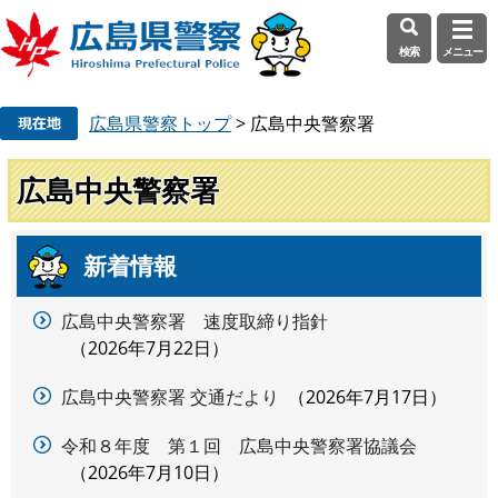
検索
メニュー
ペ
メ
広島県警察トップ
>
広島中央警察署
ー
ニ
ジ
ュ
の
ー
広島中央警察署
先
を
頭
飛
で
ば
新着情報
本
す
し
文
。
て
広島中央警察署 速度取締り指針
本
2026年7月22日
文
へ
広島中央警察署 交通だより
2026年7月17日
令和８年度 第１回 広島中央警察署協議会
2026年7月10日