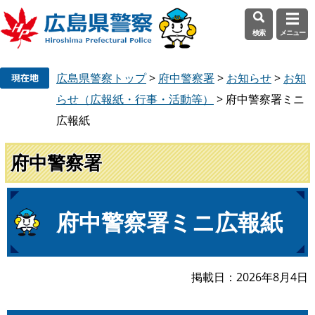
検索
メニュー
ペ
メ
広島県警察トップ
>
府中警察署
>
お知らせ
>
お知
ー
ニ
ジ
ュ
らせ（広報紙・行事・活動等）
>
府中警察署ミニ
の
ー
広報紙
先
を
頭
飛
府中警察署
で
ば
す
し
。
て
本
本
府中警察署ミニ広報紙
文
文
へ
掲載日
2026年8月4日