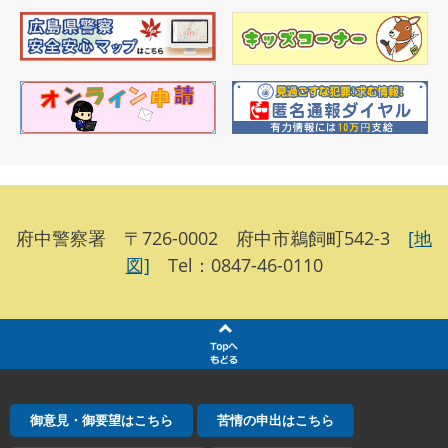
府中警察署 〒726-0002 府中市鵜飼町542-3
[地
図]
Tel：0847-46-0110
御意見・御要望はこちら
苦情の申出はこちら