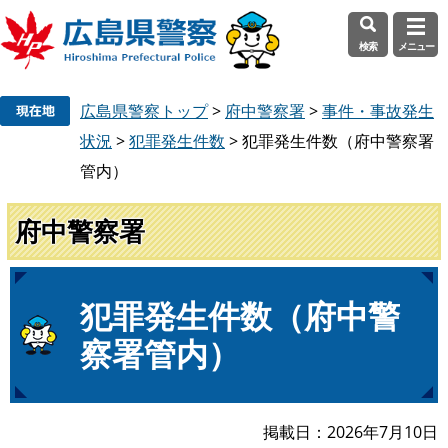
検索
メニュー
ペ
メ
広島県警察トップ
>
府中警察署
>
事件・事故発生
ー
ニ
ジ
ュ
状況
>
犯罪発生件数
>
犯罪発生件数（府中警察署
の
ー
管内）
先
を
頭
飛
府中警察署
で
ば
す
し
。
て
本
本
犯罪発生件数（府中警
文
文
察署管内）
へ
掲載日
2026年7月10日