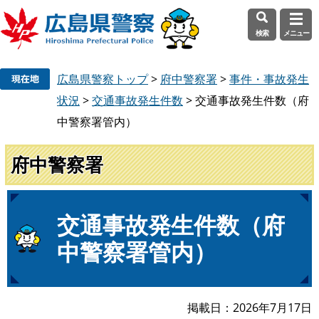
検索
メニュー
ペ
メ
広島県警察トップ
>
府中警察署
>
事件・事故発生
ー
ニ
ジ
ュ
状況
>
交通事故発生件数
>
交通事故発生件数（府
の
ー
中警察署管内）
先
を
頭
飛
府中警察署
で
ば
す
し
。
て
本
本
交通事故発生件数（府
文
文
中警察署管内）
へ
掲載日
2026年7月17日