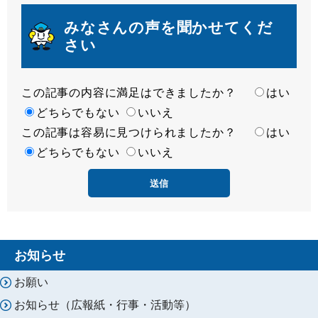
みなさんの声を聞かせてくだ
さい
この記事の内容に満足はできましたか？
満
はい
足
どちらでもない
いいえ
この記事は容易に見つけられましたか？
度
容
はい
易
どちらでもない
いいえ
度
お知らせ
お願い
お知らせ（広報紙・行事・活動等）