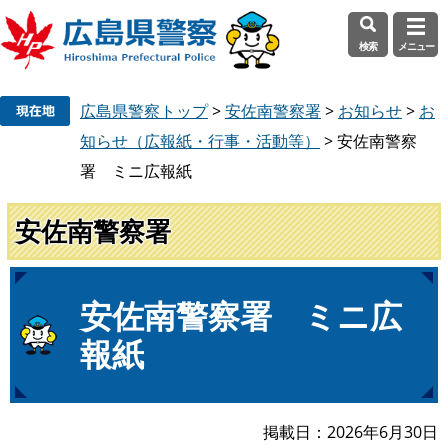
検索
メニュー
ペ
メ
広島県警察トップ
>
安佐南警察署
>
お知らせ
>
お
ー
ニ
ジ
ュ
知らせ（広報紙・行事・活動等）
>
安佐南警察
の
ー
署 ミニ広報紙
先
を
頭
飛
安佐南警察署
で
ば
す
し
。
て
本
本
安佐南警察署 ミニ広
文
文
報紙
へ
掲載日
2026年6月30日