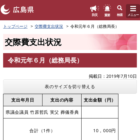
このページの本文へ
重要
防災
検索
メニュー
ペ
トップページ
交際費支出状況
令和元年６月（総務局長）
ー
ジ
交際費支出状況
の
先
頭
令和元年６月（総務局長）
で
本
す
文
。
掲載日
2019年7月10日
表のサイズを切り替える
支出年月日
支出の内容
支出金額（円）
県議会議員 竹原哲氏 実父 葬儀香典
合計（1件）
10，000円