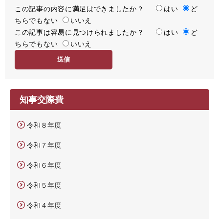
この記事の内容に満足はできましたか？
満
はい
ど
ちらでもない
足
いいえ
この記事は容易に見つけられましたか？
度
容
はい
ど
ちらでもない
易
いいえ
度
知事交際費
令和８年度
令和７年度
令和６年度
令和５年度
令和４年度