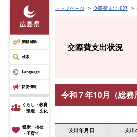
ペ
トップページ
交際費支出状況
ー
ジ
の
先
頭
閲覧補助
交際費支出状況
で
す
検索
。
Language
防災情報
令和７年10月（総務
本
文
くらし・教育
・環境・文化
健康・福祉
支出年月日
支出
・子育て