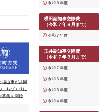
令和８年度
横田副知事交際費
（令和７年８月まで）
令和７年度
玉井副知事交際費
（令和７年３月まで）
令和７年度
令和６年度
と福山市が共同
のまちづくりに
令和５年度
附募集を開始
令和４年度