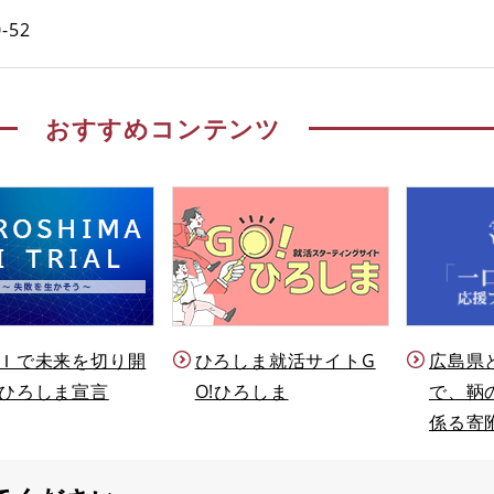
-52
おすすめコンテンツ
Ｉで未来を切り開
ひろしま就活サイトG
広島県
ひろしま宣言
O!ひろしま
で、鞆
係る寄