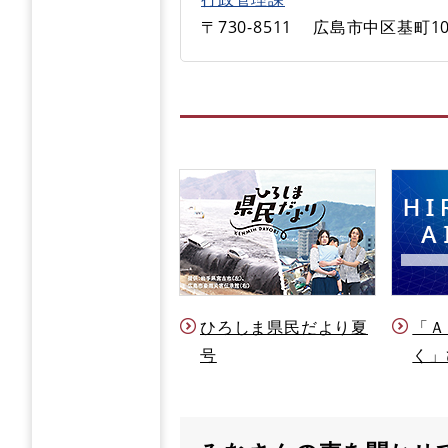
〒730-8511
広島市中区基町10
ひろしま県民だより夏
「Ａ
号
く」