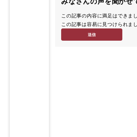
みなさんの声を聞かせ
この記事の内容に満足はでき
満
この記事は容易に見つけられ
足
容
度
易
度