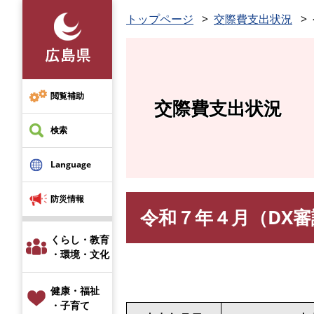
ペ
トップページ
交際費支出状況
ー
ジ
の
先
頭
閲覧補助
交際費支出状況
で
す
検索
。
Language
防災情報
令和７年４月（DX審
本
文
くらし・教育
・環境・文化
健康・福祉
・子育て