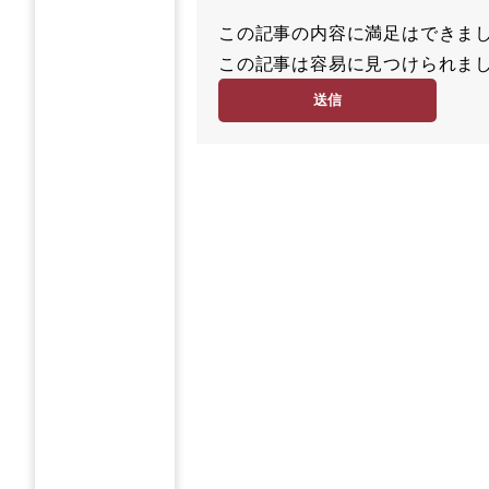
この記事の内容に満足はでき
満
この記事は容易に見つけられ
足
容
度
易
度