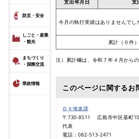
支出年月日
支
防災・安全
今月の執行実績はありませんでし
しごと・産業
・観光
累計（０件
まちづくり
注）累計欄は、令和７年４月から
・国際交流
県政情報
このページに関するお
ＤＸ推進課
〒730-8511
広島市中区基町10
代表
電話：082-513-2471