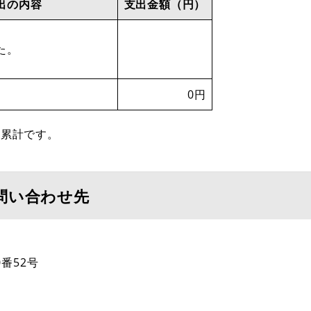
出の内容
支出金額（円）
た。
）
0円
の累計です。
問い合わせ先
番52号