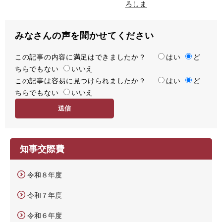
ろしま
みなさんの声を聞かせてください
この記事の内容に満足はできましたか？
満
はい
ど
ちらでもない
足
いいえ
この記事は容易に見つけられましたか？
度
容
はい
ど
ちらでもない
易
いいえ
度
知事交際費
令和８年度
令和７年度
令和６年度