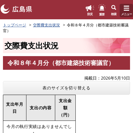
このページの本文へ
重要
防災
検索
メニュー
ペ
トップページ
交際費支出状況
令和８年４月分（都市建築技術審議
ー
官）
ジ
の
交際費支出状況
先
頭
で
令和８年４月分（都市建築技術審議官）
す
本
。
文
掲載日
2026年5月10日
表のサイズを切り替える
支出金
支出年月
支出の内容
額
日
（円）
今月の執行実績はありませんでし