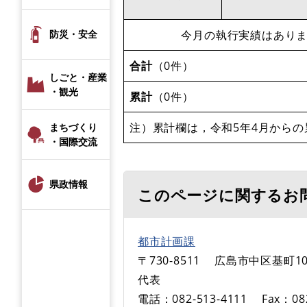
今月の執行実績はあり
防災・安全
合計
（0件）
しごと・産業
・観光
累計
（0件）
注）累計欄は，令和5年4月からの
まちづくり
・国際交流
県政情報
このページに関するお
都市計画課
〒730-8511
広島市中区基町10
代表
電話：082-513-4111
Fax：08