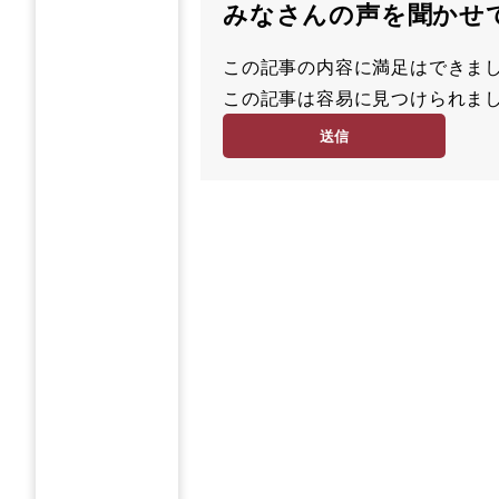
みなさんの声を聞かせ
この記事の内容に満足はでき
満
この記事は容易に見つけられ
足
容
度
易
度