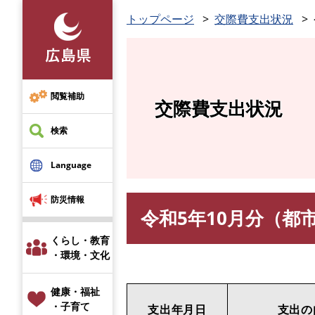
ペ
トップページ
交際費支出状況
ー
ジ
の
先
頭
閲覧補助
交際費支出状況
で
す
検索
。
Language
防災情報
令和5年10月分（都
本
文
くらし・教育
・環境・文化
健康・福祉
・子育て
支出年月日
支出の