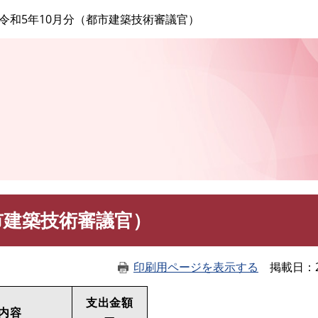
このページの本文へ
令和5年10月分（都市建築技術審議官）
市建築技術審議官）
印刷用ページを表示する
掲載日
支出金額
内容