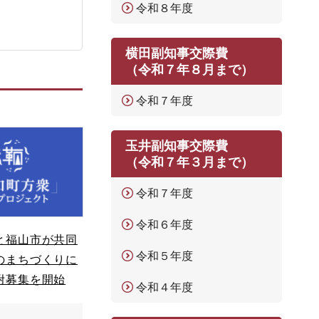
令和８年度
横田副知事交際費
（令和７年８月まで）
令和７年度
玉井副知事交際費
（令和７年３月まで）
令和７年度
令和６年度
と福山市が共同
令和５年度
のまちづくりに
附募集を開始
令和４年度