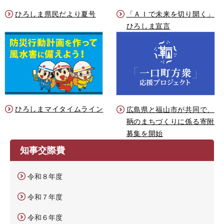
ひろしま県民だより夏号
「ＡＩで未来を切り開く」
ひろしま宣言
ひろしまマイタイムライン
広島県と福山市が共同で、
鞆のまちづくりに係る寄附
募集を開始
知事交際費
令和８年度
令和７年度
令和６年度