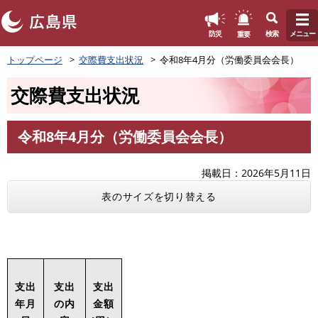
このページの本文へ
重要
防災
検索
メニュー
ペ
トップページ
交際費支出状況
令和8年4月分（労働委員会会長）
ー
ジ
交際費支出状況
の
先
頭
令和8年4月分（労働委員会会長）
で
本
す
文
。
掲載日
2026年5月11日
表のサイズを切り替える
支出
支出
支出
年月
の内
金額