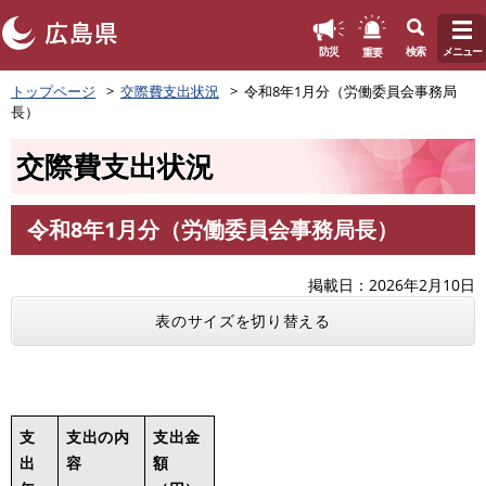
このページの本文へ
重要
防災
検索
メニュー
ペ
トップページ
交際費支出状況
令和8年1月分（労働委員会事務局
ー
長）
ジ
の
交際費支出状況
先
頭
で
令和8年1月分（労働委員会事務局長）
す
本
。
文
掲載日
2026年2月10日
表のサイズを切り替える
支
支出の内
支出金
出
容
額