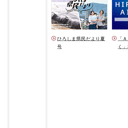
ひろしま県民だより夏
「Ａ
号
く」