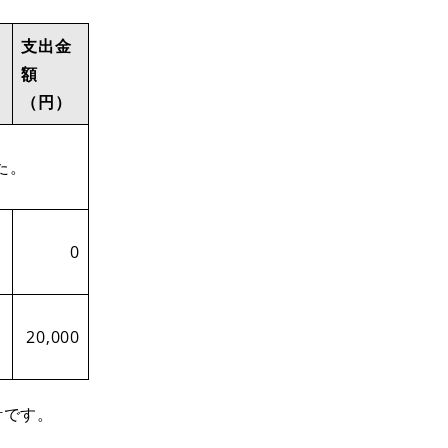
支出金
額
（円）
た。
0
20,000
計です。