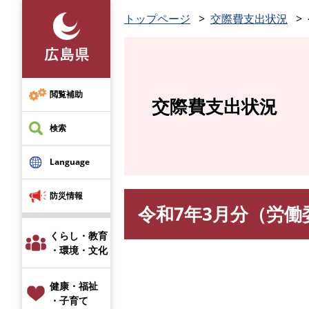
ペ
トップページ
交際費支出状況
ー
ジ
の
先
頭
閲覧補助
交際費支出状況
で
す
検索
。
Language
防災情報
令和7年3月分（労働
本
文
くらし・教育
・環境・文化
健康・福祉
・子育て