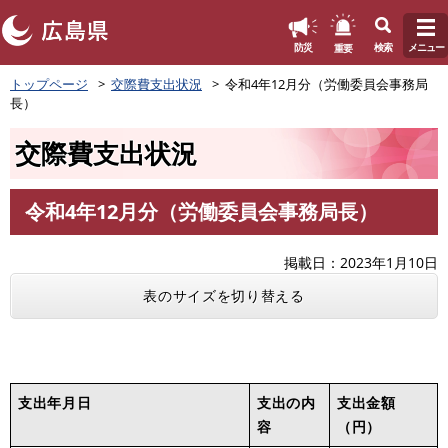
このページの本文へ
重要
防災
検索
メニュー
ペ
トップページ
交際費支出状況
令和4年12月分（労働委員会事務局
ー
長）
ジ
の
交際費支出状況
先
頭
で
令和4年12月分（労働委員会事務局長）
す
本
。
文
掲載日
2023年1月10日
表のサイズを切り替える
支出年月日
支出の内
支出金額
容
（円）