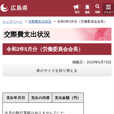
このページの本文へ
重要
防災
検索
メニュー
ペ
トップページ
交際費支出状況
令和2年5月分（労働委員会会長）
ー
ジ
交際費支出状況
の
先
頭
令和2年5月分（労働委員会会長）
で
本
す
文
。
掲載日
2020年6月10日
表のサイズを切り替える
支出年月日
支出の内容
支出金額（円）
今月の執行実績はありませんでした。