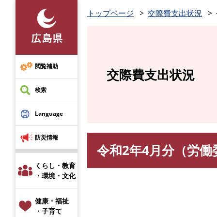
ペ
トップページ
交際費支出状況
ー
ジ
の
先
頭
閲覧補助
交際費支出状況
で
す
検索
。
Language
防災情報
令和2年4月分（労働
本
文
くらし・教育
・環境・文化
健康・福祉
・子育て