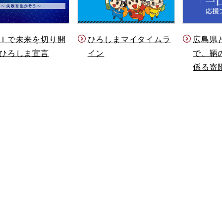
Ｉで未来を切り開
ひろしまマイタイムラ
広島県
ひろしま宣言
イン
で、鞆
係る寄