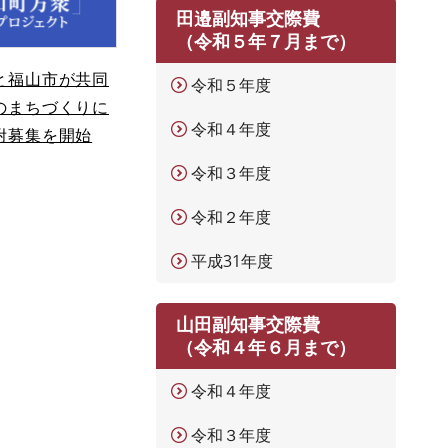
田邉副知事交際費
（令和５年７月まで）
と福山市が共同
令和５年度
のまちづくりに
令和４年度
附募集を開始
令和３年度
令和２年度
平成31年度
山田副知事交際費
（令和４年６月まで）
令和４年度
令和３年度