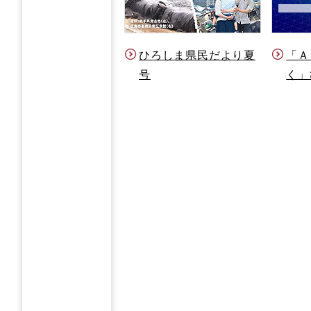
ひろしま県民だより夏
「Ａ
号
く」