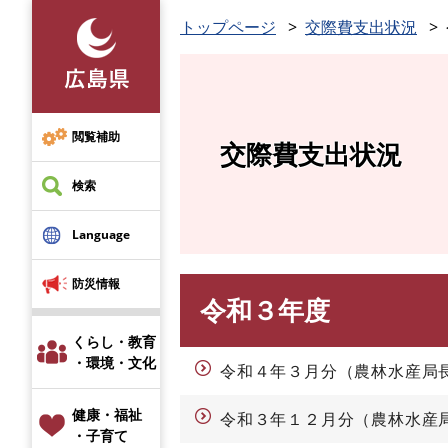
ペ
トップページ
交際費支出状況
ー
ジ
の
先
頭
閲覧補助
交際費支出状況
で
す
検索
。
Language
防災情報
令和３年度
本
文
くらし・教育
・環境・文化
令和４年３月分（農林水産局
健康・福祉
令和３年１２月分（農林水産
・子育て