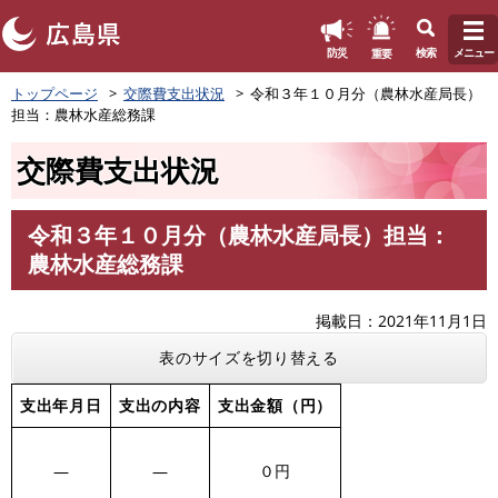
このページの本文へ
重要
防災
検索
メニュー
ペ
トップページ
交際費支出状況
令和３年１０月分（農林水産局長）
ー
担当：農林水産総務課
ジ
の
交際費支出状況
先
頭
で
令和３年１０月分（農林水産局長）担当：
す
本
農林水産総務課
。
文
掲載日
2021年11月1日
表のサイズを切り替える
支出年月日
支出の内容
支出金額（円）
―
―
０円