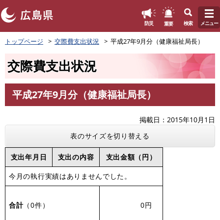
このページの本文へ
重要
防災
検索
メニュー
ペ
トップページ
交際費支出状況
平成27年9月分（健康福祉局長）
ー
ジ
交際費支出状況
の
先
頭
平成27年9月分（健康福祉局長）
で
本
す
文
。
掲載日
2015年10月1日
表のサイズを切り替える
支出年月日
支出の内容
支出金額（円）
今月の執行実績はありませんでした。
合計
（0件）
0円