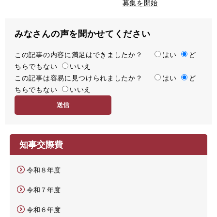
募集を開始
みなさんの声を聞かせてください
この記事の内容に満足はできましたか？
満
はい
ど
ちらでもない
足
いいえ
この記事は容易に見つけられましたか？
度
容
はい
ど
ちらでもない
易
いいえ
度
知事交際費
令和８年度
令和７年度
令和６年度