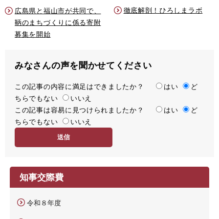
徹底解剖！ひろしまラボ
広島県と福山市が共同で、
鞆のまちづくりに係る寄附
募集を開始
みなさんの声を聞かせてください
この記事の内容に満足はできましたか？
満
はい
ど
ちらでもない
足
いいえ
この記事は容易に見つけられましたか？
度
容
はい
ど
ちらでもない
易
いいえ
度
知事交際費
令和８年度