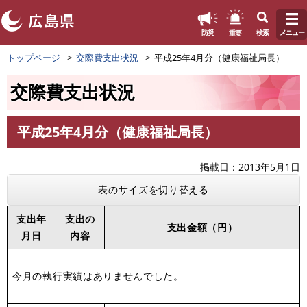
このページの本文へ
重要
防災
検索
メニュー
ペ
トップページ
交際費支出状況
平成25年4月分（健康福祉局長）
ー
ジ
交際費支出状況
の
先
頭
平成25年4月分（健康福祉局長）
で
本
す
文
。
掲載日
2013年5月1日
表のサイズを切り替える
支出年
支出の
支出金額（円）
月日
内容
今月の執行実績はありませんでした。