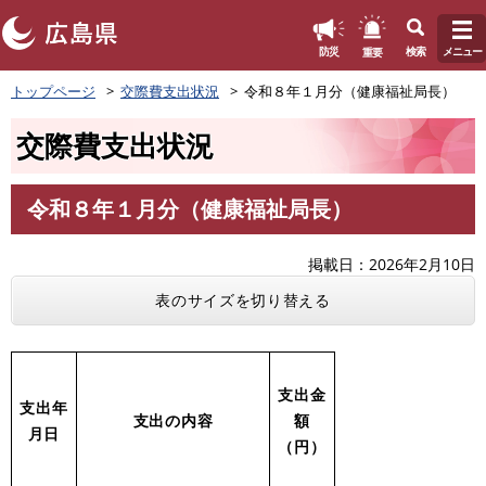
このページの本文へ
重要
防災
検索
メニュー
ペ
トップページ
交際費支出状況
令和８年１月分（健康福祉局長）
ー
ジ
交際費支出状況
の
先
頭
令和８年１月分（健康福祉局長）
で
本
す
文
。
掲載日
2026年2月10日
表のサイズを切り替える
支出金
支出年
支出の内容
額
月日
（円）