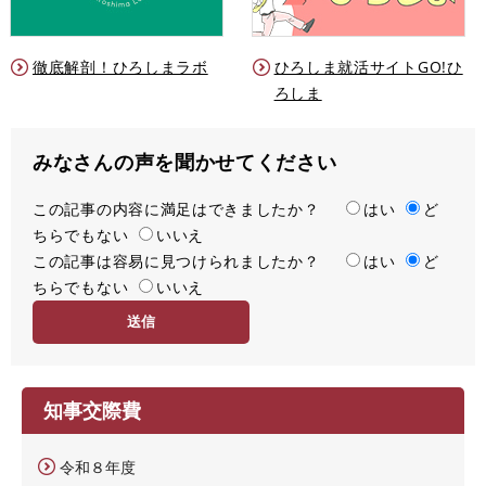
徹底解剖！ひろしまラボ
ひろしま就活サイトGO!ひ
ろしま
みなさんの声を聞かせてください
この記事の内容に満足はできましたか？
満
はい
ど
ちらでもない
足
いいえ
この記事は容易に見つけられましたか？
度
容
はい
ど
ちらでもない
易
いいえ
度
知事交際費
令和８年度