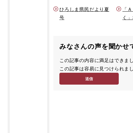
ひろしま県民だより夏
「Ａ
号
く」
みなさんの声を聞かせ
この記事の内容に満足はでき
満
この記事は容易に見つけられ
足
容
度
易
度