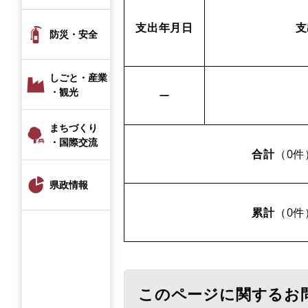
支出年月日
支
防災・安全
しごと・産業
・観光
ー
まちづくり
・国際交流
合計
（0件
県政情報
累計
（0件
このページに関するお