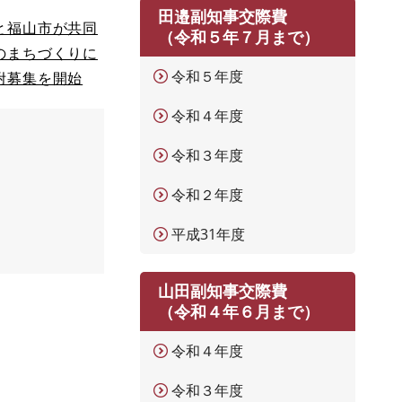
田邉副知事交際費
と福山市が共同
（令和５年７月まで）
のまちづくりに
令和５年度
附募集を開始
令和４年度
令和３年度
令和２年度
平成31年度
山田副知事交際費
（令和４年６月まで）
令和４年度
令和３年度