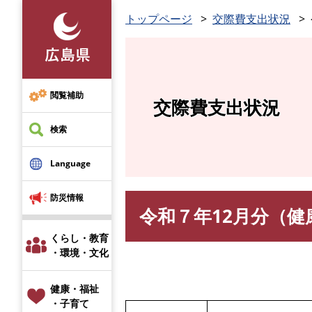
ペ
トップページ
交際費支出状況
ー
ジ
の
先
頭
閲覧補助
交際費支出状況
で
す
検索
。
Language
防災情報
令和７年12月分（健
本
文
くらし・教育
・環境・文化
健康・福祉
・子育て