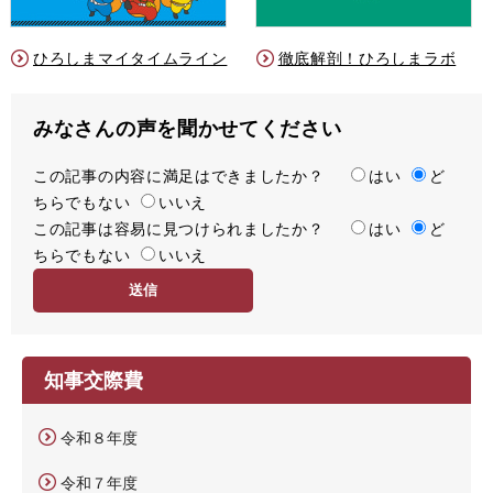
ひろしまマイタイムライン
徹底解剖！ひろしまラボ
みなさんの声を聞かせてください
この記事の内容に満足はできましたか？
満
はい
ど
ちらでもない
足
いいえ
この記事は容易に見つけられましたか？
度
容
はい
ど
ちらでもない
易
いいえ
度
知事交際費
令和８年度
令和７年度