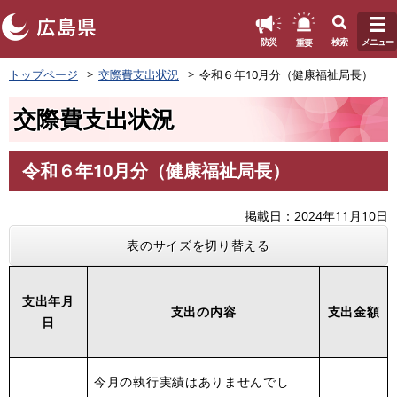
このページの本文へ
重要
防災
検索
メニュー
ペ
トップページ
交際費支出状況
令和６年10月分（健康福祉局長）
ー
ジ
交際費支出状況
の
先
頭
令和６年10月分（健康福祉局長）
で
本
す
文
。
掲載日
2024年11月10日
表のサイズを切り替える
支出年月
支出の内容
支出金額
日
今月の執行実績はありませんでし