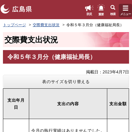
このページの本文へ
重要
防災
検索
メニュー
ペ
トップページ
交際費支出状況
令和５年３月分（健康福祉局長）
ー
ジ
交際費支出状況
の
先
頭
令和５年３月分（健康福祉局長）
で
本
す
文
。
掲載日
2023年4月7日
表のサイズを切り替える
支出年月
支出の内容
支出金額
日
今月の執行実績はありませんでした。