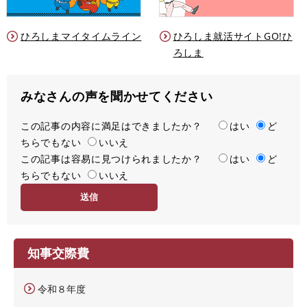
ひろしまマイタイムライン
ひろしま就活サイトGO!ひ
ろしま
みなさんの声を聞かせてください
この記事の内容に満足はできましたか？
満
はい
ど
ちらでもない
足
いいえ
この記事は容易に見つけられましたか？
度
容
はい
ど
ちらでもない
易
いいえ
度
知事交際費
令和８年度