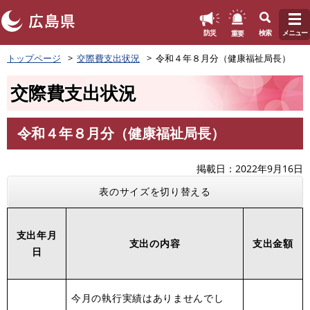
このページの本文へ
重要
防災
検索
メニュー
ペ
トップページ
交際費支出状況
令和４年８月分（健康福祉局長）
ー
ジ
交際費支出状況
の
先
頭
令和４年８月分（健康福祉局長）
で
本
す
文
。
掲載日
2022年9月16日
表のサイズを切り替える
支出年月
支出の内容
支出金額
日
今月の執行実績はありませんでし