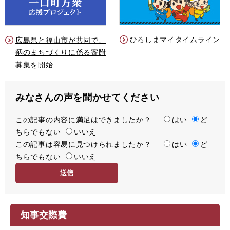
ひろしまマイタイムライン
広島県と福山市が共同で、
鞆のまちづくりに係る寄附
募集を開始
みなさんの声を聞かせてください
この記事の内容に満足はできましたか？
満
はい
ど
ちらでもない
足
いいえ
この記事は容易に見つけられましたか？
度
容
はい
ど
ちらでもない
易
いいえ
度
知事交際費