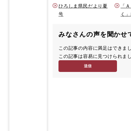
ひろしま県民だより夏
「Ａ
号
く」
みなさんの声を聞かせ
この記事の内容に満足はでき
満
この記事は容易に見つけられ
足
容
度
易
度