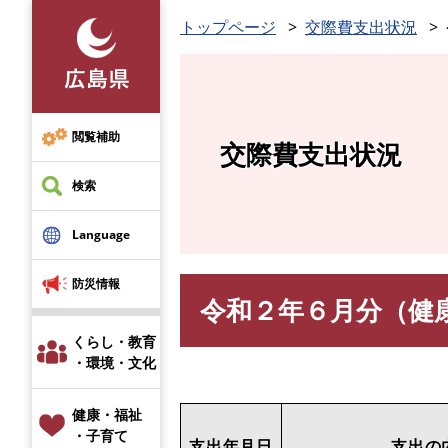
ペ
トップページ
交際費支出状況
ー
ジ
の
先
頭
閲覧補助
交際費支出状況
で
す
検索
。
Language
防災情報
令和２年６月分（健
本
文
くらし・教育
・環境・文化
健康・福祉
・子育て
支出年月日
支出の