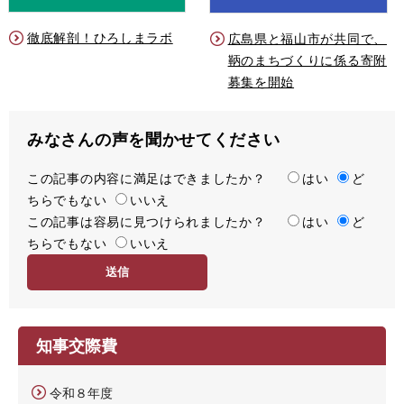
徹底解剖！ひろしまラボ
広島県と福山市が共同で、
鞆のまちづくりに係る寄附
募集を開始
みなさんの声を聞かせてください
この記事の内容に満足はできましたか？
満
はい
ど
ちらでもない
足
いいえ
この記事は容易に見つけられましたか？
度
容
はい
ど
ちらでもない
易
いいえ
度
知事交際費
令和８年度