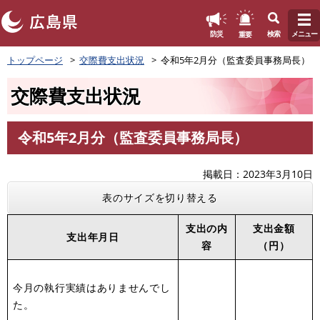
このページの本文へ
重要
防災
検索
メニュー
ペ
トップページ
交際費支出状況
令和5年2月分（監査委員事務局長）
ー
ジ
交際費支出状況
の
先
頭
令和5年2月分（監査委員事務局長）
で
本
す
文
。
掲載日
2023年3月10日
表のサイズを切り替える
支出の内
支出金額
支出年月日
容
（円）
今月の執行実績はありませんでし
た。