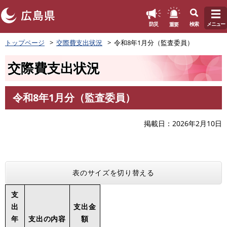
このページの本文へ
重要
防災
検索
メニュー
ペ
トップページ
交際費支出状況
令和8年1月分（監査委員）
ー
ジ
交際費支出状況
の
先
頭
令和8年1月分（監査委員）
で
本
す
文
。
掲載日
2026年2月10日
表のサイズを切り替える
支
出
支出金
年
支出の内容
額