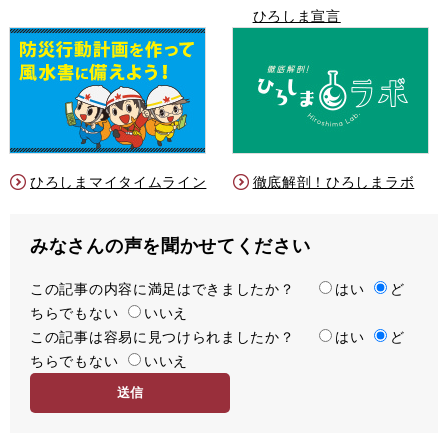
ひろしま宣言
ひろしまマイタイムライン
徹底解剖！ひろしまラボ
みなさんの声を聞かせてください
この記事の内容に満足はできましたか？
満
はい
ど
ちらでもない
足
いいえ
この記事は容易に見つけられましたか？
度
容
はい
ど
ちらでもない
易
いいえ
度