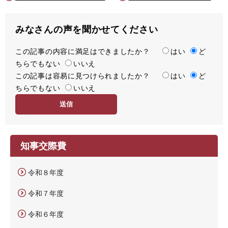
みなさんの声を聞かせてください
この記事の内容に満足はできましたか？
満
はい
ど
ちらでもない
足
いいえ
この記事は容易に見つけられましたか？
度
容
はい
ど
ちらでもない
易
いいえ
度
知事交際費
令和８年度
令和７年度
令和６年度