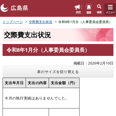
このページの本文へ
重要
防災
検索
メニュー
ペ
トップページ
交際費支出状況
令和8年1月分（人事委員会委員長）
ー
ジ
交際費支出状況
の
先
頭
令和8年1月分（人事委員会委員長）
で
本
す
文
。
掲載日
2026年2月10日
表のサイズを切り替える
支出年月日
支出の内容
支出金額（円）
今月の執行実績はありませんでした。