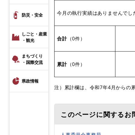
今月の執行実績はありませんでし
防災・安全
しごと・産業
合計
（0件）
・観光
まちづくり
・国際交流
累計
（0件）
県政情報
注）累計欄は、令和7年4月からの
このページに関するお
人事委員会事務局