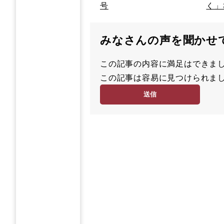
号
く」
みなさんの声を聞かせ
この記事の内容に満足はでき
満
この記事は容易に見つけられ
足
容
度
易
度