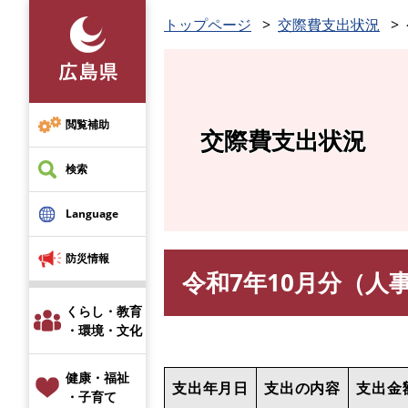
ペ
トップページ
交際費支出状況
ー
ジ
の
先
頭
閲覧補助
交際費支出状況
で
す
検索
。
Language
防災情報
令和7年10月分（人
本
文
くらし・教育
・環境・文化
健康・福祉
支出年月日
支出の内容
支出金
・子育て