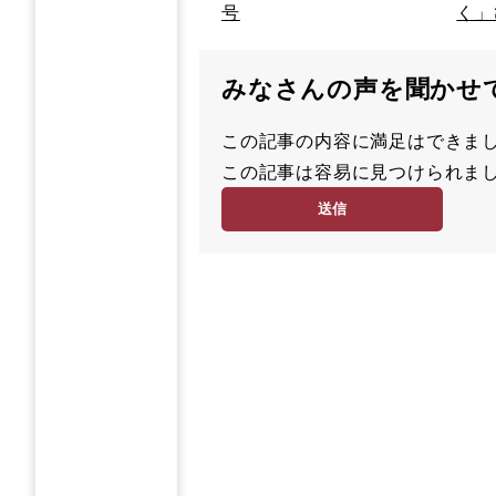
号
く」
みなさんの声を聞かせ
この記事の内容に満足はでき
満
この記事は容易に見つけられ
足
容
度
易
度