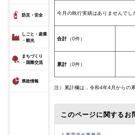
今月の執行実績はありませんでし
防災・安全
しごと・産業
合計
（0件）
・観光
まちづくり
・国際交流
累計
（0件）
県政情報
注）累計欄は，令和4年4月からの
このページに関するお
人事委員会事務局