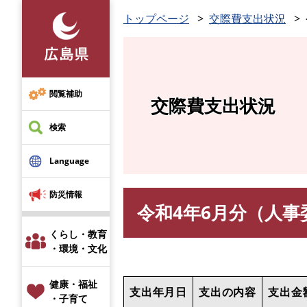
ペ
トップページ
交際費支出状況
ー
ジ
の
先
頭
閲覧補助
交際費支出状況
で
す
検索
。
Language
防災情報
令和4年6月分（人事
本
文
くらし・教育
・環境・文化
健康・福祉
支出年月日
支出の内容
支出金
・子育て