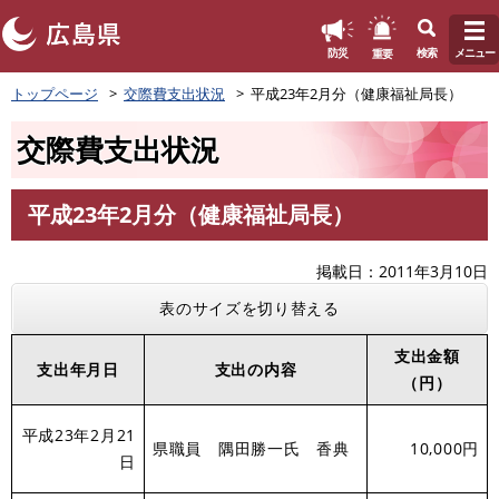
このページの本文へ
重要
防災
検索
メニュー
ペ
トップページ
交際費支出状況
平成23年2月分（健康福祉局長）
ー
ジ
交際費支出状況
の
先
頭
平成23年2月分（健康福祉局長）
で
本
す
文
。
掲載日
2011年3月10日
表のサイズを切り替える
支出金額
支出年月日
支出の内容
（円）
平成23年2月21
県職員 隅田勝一氏 香典
10,000円
日