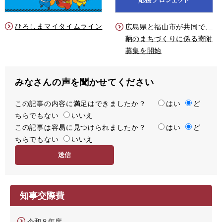
ひろしまマイタイムライン
広島県と福山市が共同で、
鞆のまちづくりに係る寄附
募集を開始
みなさんの声を聞かせてください
この記事の内容に満足はできましたか？
満
はい
ど
ちらでもない
足
いいえ
この記事は容易に見つけられましたか？
度
容
はい
ど
ちらでもない
易
いいえ
度
知事交際費
令和８年度