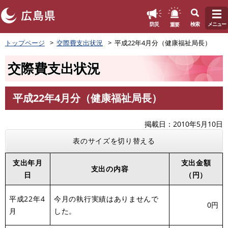
このページの本文へ
重要
防災
検索
メニュー
ペ
トップページ
交際費支出状況
平成22年4月分（健康福祉局長）
ー
ジ
交際費支出状況
の
先
頭
平成22年4月分（健康福祉局長）
で
本
す
文
。
掲載日
2010年5月10日
表のサイズを切り替える
支出年月
支出金額
支出の内容
日
（円）
平成22年4
今月の執行実績はありませんで
0円
月
した。