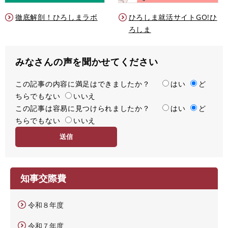
徹底解剖！ひろしまラボ
ひろしま就活サイトGO!ひ
ろしま
みなさんの声を聞かせてください
この記事の内容に満足はできましたか？
満
はい
ど
ちらでもない
足
いいえ
この記事は容易に見つけられましたか？
度
容
はい
ど
ちらでもない
易
いいえ
度
知事交際費
令和８年度
令和７年度