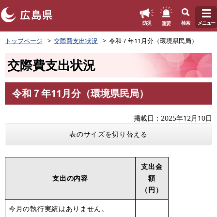
このページの本文へ
重要
防災
検索
メニュー
ペ
トップページ
交際費支出状況
令和７年11月分（環境県民局）
ー
ジ
交際費支出状況
の
先
頭
令和７年11月分（環境県民局）
で
本
す
文
。
掲載日
2025年12月10日
表のサイズを切り替える
支出金
支出の内容
額
（円）
今月の執行実績はありません。