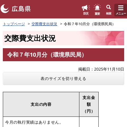
このページの本文へ
重要
防災
検索
メニュー
ペ
トップページ
交際費支出状況
令和７年10月分（環境県民局）
ー
ジ
交際費支出状況
の
先
頭
令和７年10月分（環境県民局）
で
本
す
文
。
掲載日
2025年11月10日
表のサイズを切り替える
支出金
支出の内容
額
（円）
今月の執行実績はありません。