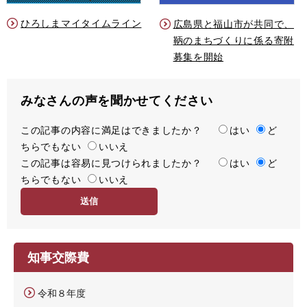
ひろしまマイタイムライン
広島県と福山市が共同で、
鞆のまちづくりに係る寄附
募集を開始
みなさんの声を聞かせてください
この記事の内容に満足はできましたか？
満
はい
ど
ちらでもない
足
いいえ
この記事は容易に見つけられましたか？
度
容
はい
ど
ちらでもない
易
いいえ
度
知事交際費
令和８年度