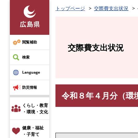
ペ
トップページ
交際費支出状況
ー
ジ
の
先
頭
閲覧補助
交際費支出状況
で
す
検索
。
Language
防災情報
令和８年４月分（環
本
文
くらし・教育
・環境・文化
健康・福祉
・子育て