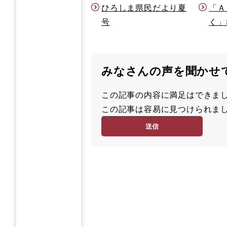
ひろしま県民だより夏
「Ａ
号
く」
みなさんの声を聞かせ
この記事の内容に満足はでき
満
この記事は容易に見つけられ
足
容
度
易
度