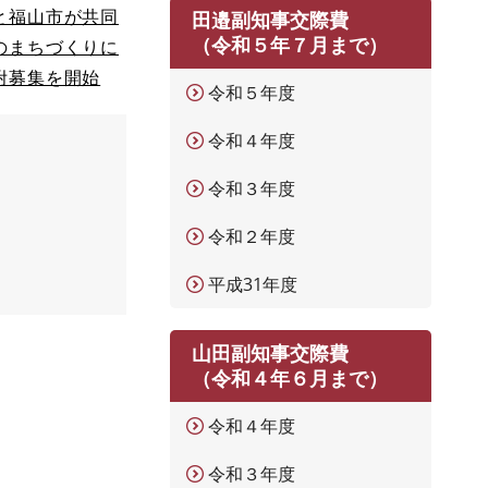
と福山市が共同
田邉副知事交際費
（令和５年７月まで）
のまちづくりに
附募集を開始
令和５年度
令和４年度
令和３年度
令和２年度
平成31年度
山田副知事交際費
（令和４年６月まで）
令和４年度
令和３年度