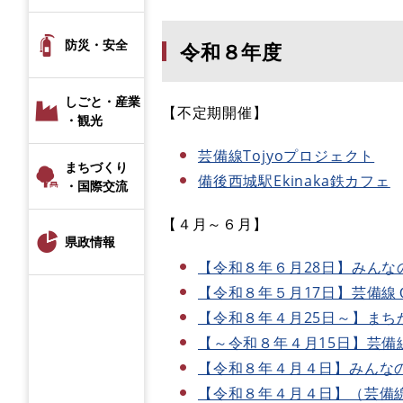
防災・安全
令和８年度
しごと・産業
【不定期開催】
・観光
芸備線Tojyoプロジェクト
まちづくり
備後西城駅Ekinaka鉄カフェ
・国際交流
【４月～６月】
県政情報
【令和８年６月28日】みん
【令和８年５月17日】芸備線
【令和８年４月25日～】まち
【～令和８年４月15日】芸備
【令和８年４月４日】みんな
【令和８年４月４日】
（芸備線