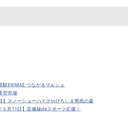
駅EKIMAE つながるマルシェ
青空市場
日】スノーシューハイクinひろしま県民の森
３月11日】芸備線deスポーツ応援！