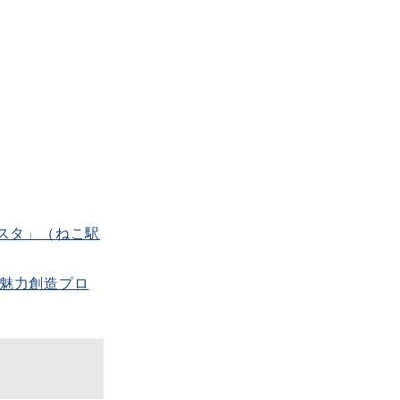
スタ」（ねこ駅
線魅力創造プロ