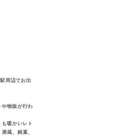
城駅周辺でお出
トや物販が行わ
くも暖かいレト
、酒蔵、銘菓、