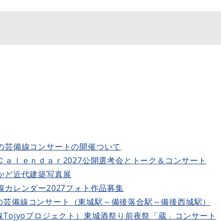
なの芸備線コンサートの開催ついて
Ｃａｌｅｎｄａｒ2027公開選考会とトーク＆コンサート
かど近代建築写真展
線カレンダー2027フォト作品募集
の芸備線コンサート（東城駅～備後落合駅～備後西城駅）
Tojyoプロジェクト）
東城酒祭り前夜祭「蔵」コンサート