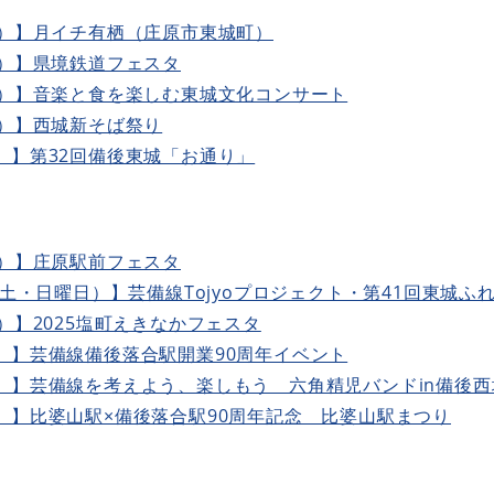
日）】月イチ有栖（庄原市東城町）
日）】県境鉄道フェスタ
日）】音楽と食を楽しむ東城文化コンサート
日）】西城新そば祭り
）】第32回備後東城「お通り」
日）】庄原駅前フェスタ
（土・日曜日）】芸備線Tojyoプロジェクト・第41回東城ふ
）】2025塩町えきなかフェスタ
）】芸備線備後落合駅開業90周年イベント
）】芸備線を考えよう、楽しもう 六角精児バンドin備後西
）
】比婆山駅×備後落合駅90周年記念 比婆山駅まつり