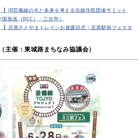
）】JR芸備線の今と未来を考える沿線住民団体サミット
国放送（RCC）・三次市）
日）】庄原さとやまトレインお披露目式・庄原駅前フェスタ
クト（主催：東城路まちなみ協議会）