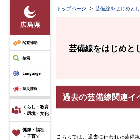
ペ
トップページ
芸備線をはじめと
ー
ジ
の
先
頭
閲覧補助
芸備線をはじめと
で
す
検索
。
Language
防災情報
過去の芸備線関連イ
本
文
くらし・教育
・環境・文化
健康・福祉
こちらでは、過去に行われた芸備
・子育て