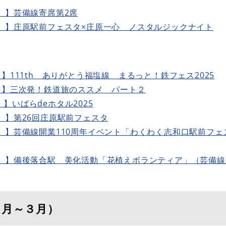
）】芸備線寄席第2席
）】庄原駅前フェスタ×庄原一心 ノスタルジックナイト
】111th ありがとう福塩線 まるっと！鉄フェス2025
）】三次発！鉄道旅のススメ パート２
】いばらdeホタル2025
）】第26回庄原駅前フェスタ
）】芸備線開業110周年イベント「わくわく志和口駅前フェ
日）】備後落合駅 美化活動「花植えボランティア」（芸備
１月～３月）