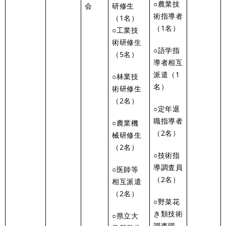
○農業技
会
研修生
術指導者
（1名）
（1名）
○工業技
術研修生
○語学指
（5名）
導者相互
派遣（1
○林業技
名）
術研修生
（2名）
○定年退
職指導者
○農業機
（2名）
械研修生
（2名）
○技術指
導調査員
○医師等
（2名）
相互派遣
（2名）
○野菜花
き類技術
○県立大
調査団