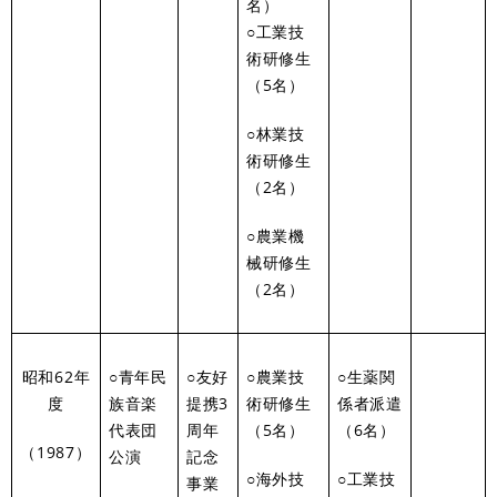
名）
○工業技
術研修生
（5名）
○林業技
術研修生
（2名）
○農業機
械研修生
（2名）
昭和62年
○青年民
○友好
○農業技
○生薬関
度
族音楽
提携3
術研修生
係者派遣
代表団
周年
（5名）
（6名）
（1987）
公演
記念
○海外技
○工業技
事業