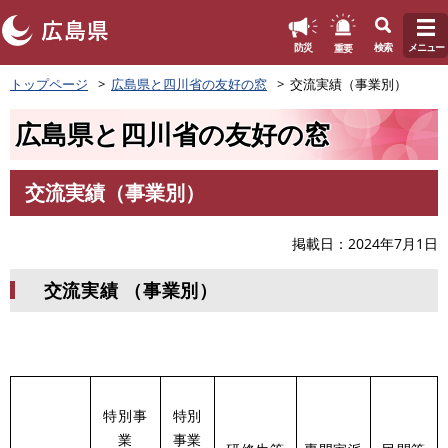
このページの本文へ
重要
防災
検索
メニュー
ペ
トップページ
広島県と四川省の友好の窓
交流実績（事業別）
ー
ジ
広島県と四川省の友好の窓
の
先
頭
交流実績（事業別）
で
本
す
文
。
掲載日
2024年7月1日
交流実績 （事業別）
特別事
特別
業
事業