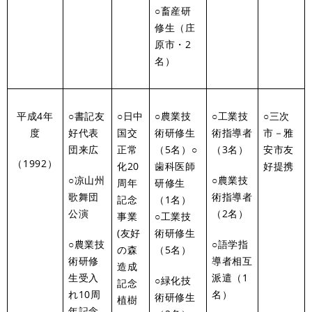
○畜産研
修生（庄
原市・2
名）
平成4年
○書記友
○日中
○農業技
○工業技
○三次
度
好代表
国交
術研修生
術指導者
市－雅
団来広
正常
（5名）○
（3名）
安市友
（1992）
化20
歯科医師
好提携
○凉山州
○農業技
周年
研修生
歌舞団
術指導者
記念
（1名）
公演
（2名）
事業
○工業技
(友好
術研修生
○農業技
○語学指
の森
（5名）
術研修
導者相互
造成
生受入
派遣（1
○緑化技
記念
れ10周
名）
術研修生
植樹
年記念