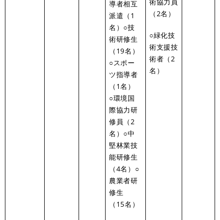
術協力員
導者相互
（2名）
派遣（1
名）○技
○緑化技
術研修生
術支援技
（19名）
術者（2
○スポー
名）
ツ指導者
（1名）
○環境国
際協力研
修員（2
名）○中
堅林業技
能研修生
（4名）○
農業者研
修生
（15名）