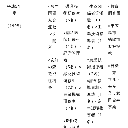
平成5年
○酸性
○農業技
○生薬関
○投資
度
雨研
術研修生
係者等派
調査団
究交
（5名）
遣（19
（1993）
○東広
流セ
名）○工
○歯科医
島市－
ンタ
業技術指
師研修生
徳陽市
－開
導者（1
（1名）○
友好提
所
名）
経営管理
携
○友好
者
○農業技
○日機
の森
（5名）○
術指導者
工業
造成
緑化技術
（2名）
マルト
植樹
研修生
○語学指
モ産
祭
（2名）○
導者相互
業，武
農業機械
派遣（1
田合弁
研修生
名）○定
事業
（2名）
年退職指
導者（1
○医師等
名）
相互派遣