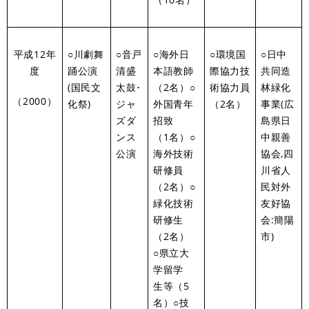
平成12年
○川劇舞
○音戸
○海外日
○環境国
○日中
度
踊公演
清盛
本語教師
際協力技
共同造
(国民文
太鼓･
（2名）○
術協力員
林緑化
（2000）
化祭)
ジャ
外国青年
（2名）
事業(広
ズダ
招致
島県日
ンス
（1名）○
中親善
公演
海外技術
協会,四
研修員
川省人
（2名）○
民対外
緑化技術
友好協
研修生
会:簡陽
（2名）
市)
○県立大
学留学
生等（5
名）○技