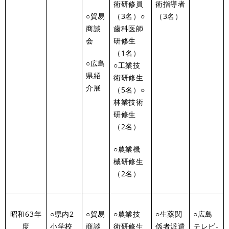
術研修員
術指導者
○貿易
（3名）○
（3名）
商談
歯科医師
会
研修生
（1名）
○広島
○工業技
県紹
術研修生
介展
（5名）○
林業技術
研修生
（2名）
○農業機
械研修生
（2名）
昭和63年
○県内2
○貿易
○農業技
○生薬関
○広島
度
小学校
商談
術研修生
係者派遣
テレビ-