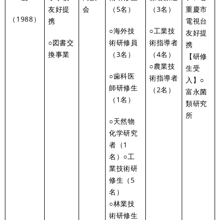
友好提
会
（5名）
（3名）
重慶市
（1988）
携
電視台
○海外技
○工業技
友好提
○図書交
術研修員
術指導者
携
換事業
（3名）
（4名）
【研修
○農業技
生受
○歯科医
術指導者
入】○
師研修生
（2名）
富永菌
（1名）
類研究
所
○天然物
化学研究
者（1
名）○工
業技術研
修生（5
名）
○林業技
術研修生