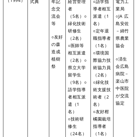
（1994）
式典
年記
経営管理
○語学指
電力工
念交
者
導者相互
業局
流会
（5名）○
派遣（1
○JA 広
等
緑化技術
名）
島安佐
研修生
○定年退
－綿竹
○友好
（2名）
職指導者
県農業
の森
○医師等
（1名）
協会
造成
相互派遣
○環境国
植樹
○済生
（2名）○
際協力技
祭
会広島
県立大学
術協力員
病院－
留学生
（2名）
楽山市
（9名）○
○緑化技
中医院
語学指導
術支援技
が交流
者相互派
術者（2
協定
遣（1
名）
名）
○友好柑
○技術研
橘園栽培
修生
指導者
（24名）
（1名）