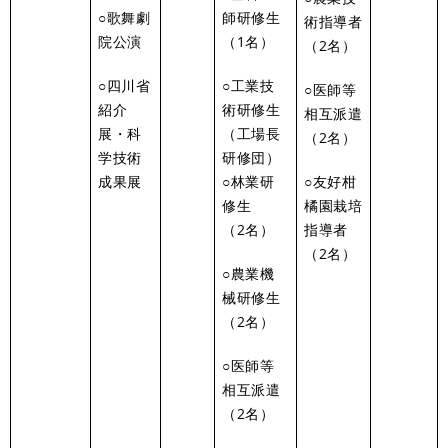
○歌舞劇
師研修生
術指導者
院公演
（1名）
（2名）
○四川省
○工業技
○医師等
紹介
術研修生
相互派遣
展・科
（工場長
（2名）
学技術
研修団）
成果展
○林業研
○友好柑
修生
橘園栽培
（2名）
指導者
（2名）
○農業機
械研修生
（2名）
○医師等
相互派遣
（2名）