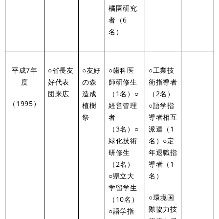
橘園研究
者（6
名）
平成7年
○省長友
○友好
○歯科医
○工業技
度
好代表
の森
師研修生
術指導者
団来広
造成
（1名）○
（2名）
（1995）
植樹
経営管理
○語学指
祭
者
導者相互
（3名）○
派遣（1
緑化技術
名）○定
研修生
年退職指
（2名）
導者（1
○県立大
名）
学留学生
○環境国
（10名）
際協力技
○語学指