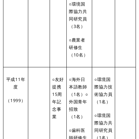
○環境国
際協力共
同研究員
（3名）
○農業者
研修生
（10名）
平成11年
○友好
○海外日
○環境国
度
提携
本語教師
際協力技
15周
（1名）○
術協力員
（1999）
年記
外国青年
（1名）
念事
招致
○環境国
業
（1名）
際協力共
○歯科医
同研究員
師研修生
（1名）