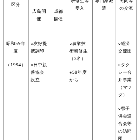
研修生等
専門家派
民間等
区分
受入
遣
の交流
広島開
成都
催
開催
昭和59年
○友好提
○農業技
○経済
度
携調印
術研修生
交流団
（3名）
（1984）
○日中親
○タク
善協会
※58年度
シー合
設立
から
弁事業
（マツ
ダ）
○県子
供会連
合会等
の訪問
団