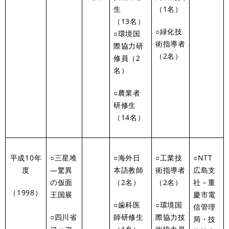
生
（1名）
（13名）
○緑化技
○環境国
術指導者
際協力研
（2名）
修員（2
名）
○農業者
研修生
（14名）
平成10年
○三星堆
○海外日
○工業技
○NTT
度
―驚異
本語教師
術指導者
広島支
の仮面
（2名）
（2名）
社－重
（1998）
王国展
慶市電
○歯科医
○環境国
信管理
○四川省
師研修生
際協力技
局・技