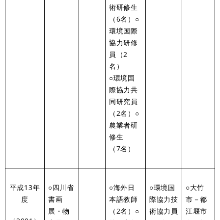
術研修生
（6名）○
環境国際
協力研修
員（2
名）
○環境国
際協力共
同研究員
（2名）○
農業者研
修生
（7名）
平成13年
○四川省
○海外日
○環境国
○大竹
度
書画
本語教師
際協力技
市－都
展・物
（2名）○
術協力員
江堰市