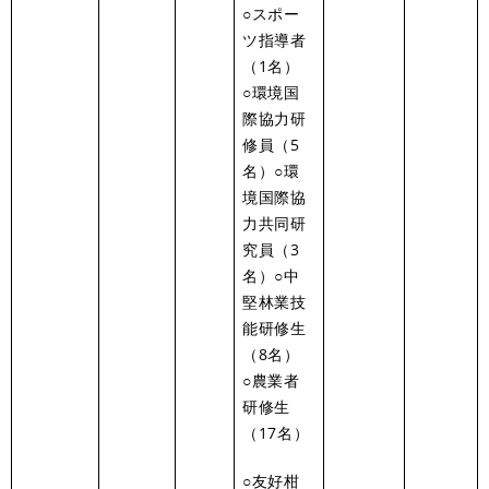
○スポー
ツ指導者
（1名）
○環境国
際協力研
修員（5
名）○環
境国際協
力共同研
究員（3
名）○中
堅林業技
能研修生
（8名）
○農業者
研修生
（17名）
○友好柑