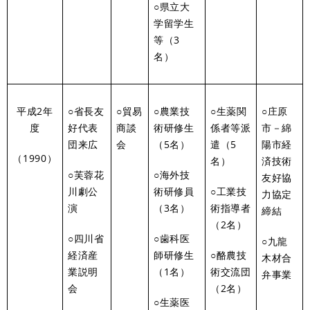
○県立大
学留学生
等（3
名）
平成2年
○省長友
○貿易
○農業技
○生薬関
○庄原
度
好代表
商談
術研修生
係者等派
市－綿
団来広
会
（5名）
遣（5
陽市経
（1990）
名）
済技術
○芙蓉花
○海外技
友好協
川劇公
術研修員
○工業技
力協定
演
（3名）
術指導者
締結
（2名）
○四川省
○歯科医
○九龍
経済産
師研修生
○酪農技
木材合
業説明
（1名）
術交流団
弁事業
会
（2名）
○生薬医