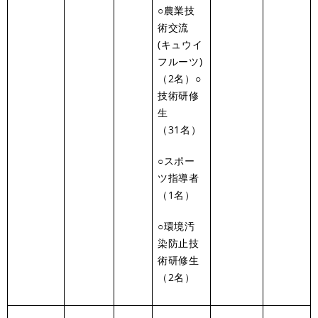
○農業技
術交流
(キュウイ
フルーツ)
（2名）○
技術研修
生
（31名）
○スポー
ツ指導者
（1名）
○環境汚
染防止技
術研修生
（2名）