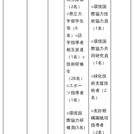
（2名）
○環境国
○県立大
際協力技
学留学生
術協力員
等（9
（1名）
名）○語
○環境国
学指導者
際協力共
相互派遣
同研究員
（1名）○
（1名）
技術研修
生
○緑化技
（28名）
術支援技
○スポー
術者（2
ツ指導者
名）
（1名）
○友好柑
○環境国
橘園栽培
際協力研
指導者
修員(5名)
（2名）