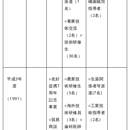
派遣（1
橘園栽培
名）
指導者
（2名）
○養豚技
術交流
（2名）○
技術研修
生
（30名）
平成3年
○友好
○農業技
○生薬関
度
提携7
術研修生
係者等派
周年
（5名）
遣(7名)
（1991）
記念
○海外技
○工業技
事業
術研修員
術指導者
○貿易
（3名）○
（2名)
商談
歯科医師