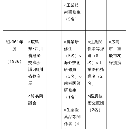
○工業技
術研修生
（5名）
昭和61年
○広島
○農業研
○生薬関
○広島
度
県･四川
修生
係者等派
市－重
省経済
（5名）○
遣（8
慶市友
（1986）
交流会
海外技術
名）○工
好提携
議○四川
研修員
業医術指
省物産
（3名）○
導者（2
展
歯科医師
名）
研修生
○貿易商
○酪農技
（1名）
談会
術交流団
○生薬医
（2名）
薬品等関
係者（4