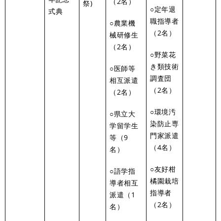
（2名）
祭)
○定年退
式典
職指導者
○農業機
（2名）
械研修生
（2名）
○野菜花
き類技術
○医師等
調査団
相互派遣
（2名）
（2名）
○環境汚
○県立大
染防止専
学留学生
門家派遣
等（9
（4名）
名）
○友好柑
○語学指
橘園栽培
導者相互
指導者
派遣（1
（2名）
名）