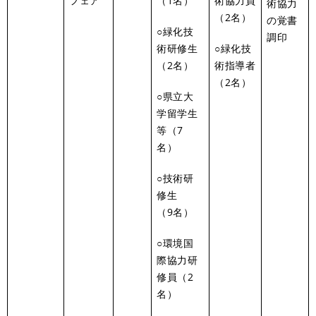
フェア
（1名）
術協力員
術協力
（2名）
の覚書
○緑化技
調印
術研修生
○緑化技
（2名）
術指導者
（2名）
○県立大
学留学生
等（7
名）
○技術研
修生
（9名）
○環境国
際協力研
修員（2
名）