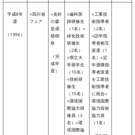
平成8年
○四川省
○友好
○歯科医
○工業技
度
フェア
の森
師研修生
術指導者
造成
（1名）○
（2名）
（1996）
植樹
緑化技術
○語学指
祭
研修生
導者相互
（2名）
派遣（1
（完
○県立大
名）○定
成年
学留学生
年退職指
度）
（10名）
導者派遣
○技術研
を工業技
修生
術指導者
（15名）
に統合○
○環境国
環境国際
際協力研
協力技術
修員（2
協力員
名）○環
（1名）
境国際協