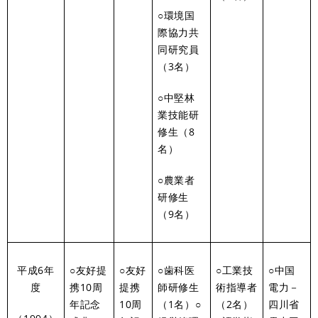
○環境国
際協力共
同研究員
（3名）
○中堅林
業技能研
修生（8
名）
○農業者
研修生
（9名）
平成6年
○友好提
○友好
○歯科医
○工業技
○中国
度
携10周
提携
師研修生
術指導者
電力－
年記念
10周
（1名）○
（2名）
四川省