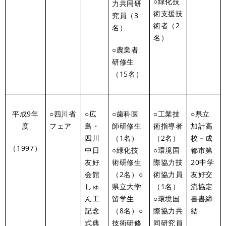
○緑化技
力共同研
術支援技
究員（3
術者（2
名）
名）
○農業者
研修生
（15名）
平成9年
○四川省
○広
○歯科医
○工業技
○県立
度
フェア
島・
師研修生
術指導者
加計高
四川
（1名）
（2名）
校－成
（1997）
中日
○緑化技
○環境国
都市第
友好
術研修生
際協力技
20中学
会館
（2名）○
術協力員
友好交
しゅ
県立大学
（1名）
流協定
ん工
留学生
○環境国
書書締
記念
（8名）○
際協力共
結
式典
技術研修
同研究員