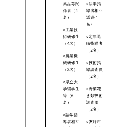
薬品等関
○語学指
係者（4
導者相互
名）
派遣(1
名)
○工業技
術研修生
○定年退
（4名）
職指導者
（2名）
○農業機
械研修生
○技術指
（2名）
導調査員
（2名）
○県立大
学留学生
○野菜花
等（6
き類技術
名）
調査団
（2名）
○語学指
導者相互
○友好柑