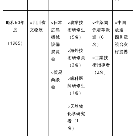
昭和60年
○四川省
○日本
○農業技
○生薬関
○中国
度
文物展
広島
術研修生
係者等派
放送－
機械
（5名）
遣（6
四川電
（1985）
設備
名）
視台友
○海外技
展覧
好提携
術研修員
○工業技
会
（2名）
術指導者
○貿易
（2名）
○歯科医
商談
師研修生
会
（1名）
○天然物
化学研究
者（1
名）