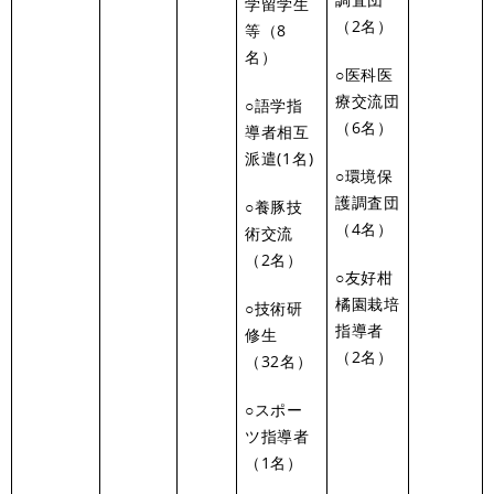
学留学生
（2名）
等（8
名）
○医科医
療交流団
○語学指
（6名）
導者相互
派遣(1名)
○環境保
護調査団
○養豚技
（4名）
術交流
（2名）
○友好柑
橘園栽培
○技術研
指導者
修生
（2名）
（32名）
○スポー
ツ指導者
（1名）