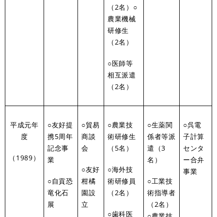
（2名）○
農業機械
研修生
（2名）
○医師等
相互派遣
（2名）
平成元年
○友好提
○貿易
○農業技
○生薬関
○呉電
度
携5周年
商談
術研修生
係者等派
子計算
記念事
会
（5名）
遣（3
センタ
（1989）
業
名）
ー合弁
○友好
○海外技
事業
○自貢恐
柑橘
術研修員
○工業技
竜化石
園設
（2名）
術指導者
展
立
（2名）
○歯科医
○農業技