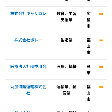
株式会社キャリカレ
教育、学習
広
支援業
島
市
株式会社ボレー
製造業
福
山
市
医療法人社団中川会
医療、福祉
呉
市
丸加海陸運輸株式会
運輸業、郵
福
社
便業
山
市