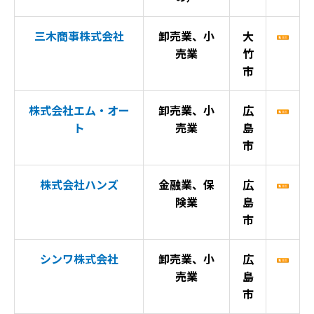
三木商事株式会社
卸売業、小
大
売業
竹
市
株式会社エム・オー
卸売業、小
広
ト
売業
島
市
株式会社ハンズ
金融業、保
広
険業
島
市
シンワ株式会社
卸売業、小
広
売業
島
市