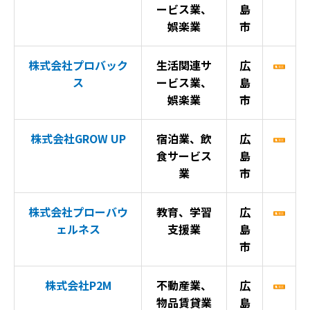
ービス業、
島
娯楽業
市
株式会社プロバック
生活関連サ
広
ス
ービス業、
島
娯楽業
市
株式会社GROW UP
宿泊業、飲
広
食サービス
島
業
市
株式会社プローバウ
教育、学習
広
ェルネス
支援業
島
市
株式会社P2M
不動産業、
広
物品賃貸業
島