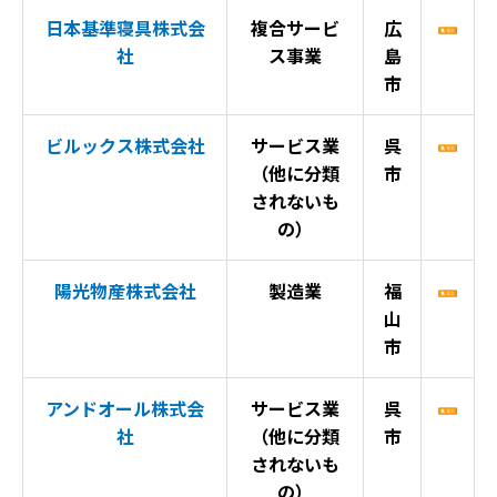
日本基準寝具株式会
複合サービ
広
社
ス事業
島
市
ビルックス株式会社
サービス業
呉
（他に分類
市
されないも
の）
陽光物産株式会社
製造業
福
山
市
アンドオール株式会
サービス業
呉
社
（他に分類
市
されないも
の）