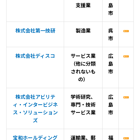
支援業
島
市
株式会社第一技研
製造業
呉
市
株式会社ディスコ
サービス業
広
（他に分類
島
されないも
市
の）
株式会社アビリテ
学術研究、
広
ィ・インタービジネ
専門・技術
島
ス・ソリューション
サービス業
市
ズ
宝和ホールディング
運輸業、郵
福