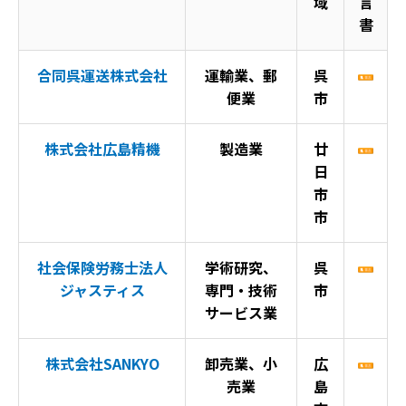
域
言
書
合同呉運送株式会社
運輸業、郵
呉
便業
市
株式会社広島精機
製造業
廿
日
市
市
社会保険労務士法人
学術研究、
呉
ジャスティス
専門・技術
市
サービス業
株式会社SANKYO
卸売業、小
広
売業
島