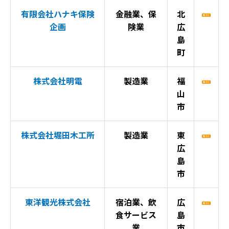
有限会社ハナキ保険
金融業、保
北
企画
険業
広
島
町
株式会社明電
製造業
福
山
市
株式会社堀田木工所
製造業
東
広
島
市
東洋観光株式会社
宿泊業、飲
広
食サービス
島
業
市