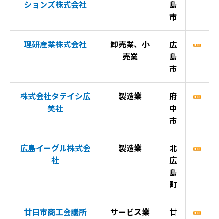
ションズ株式会社
島
市
理研産業株式会社
卸売業、小
広
売業
島
市
株式会社タテイシ広
製造業
府
美社
中
市
広島イーグル株式会
製造業
北
社
広
島
町
廿日市商工会議所
サービス業
廿