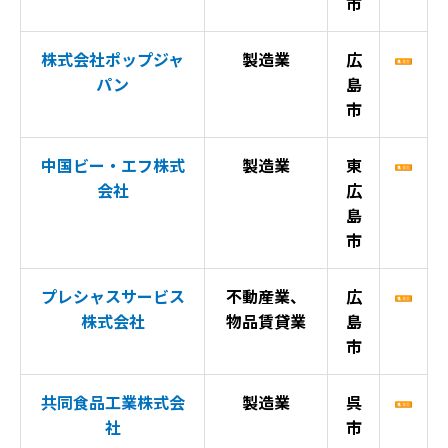
市
株式会社ポップジャ
製造業
広
パン
島
市
中国ビー・エフ株式
製造業
東
会社
広
島
市
プレシャスサービス
不動産業、
広
株式会社
物品賃貸業
島
市
共同食品工業株式会
製造業
呉
社
市