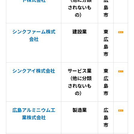
されないも
島
の）
市
シンクファーム株式
建設業
東
会社
広
島
市
シンクアイ株式会社
サービス業
東
（他に分類
広
されないも
島
の）
市
広島アルミニウム工
製造業
広
業株式会社
島
市