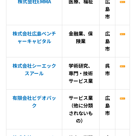
株式会社EMMA
医療、福祉
広
島
市
株式会社広島ベンチ
金融業、保
広
ャーキャピタル
険業
島
市
株式会社シーエック
学術研究、
呉
スアール
専門・技術
市
サービス業
有限会社ビデオパッ
サービス業
広
ク
（他に分類
島
されないも
市
の）