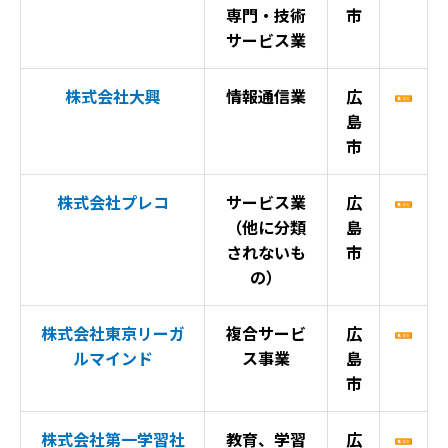
専門・技術
市
サービス業
株式会社大興
情報通信業
広
島
市
株式会社プレコ
サービス業
広
（他に分類
島
されないも
市
の）
株式会社東京リーガ
複合サービ
広
ルマインド
ス事業
島
市
株式会社第一学習社
教育、学習
広