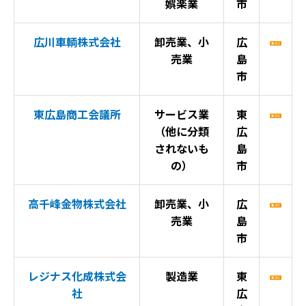
娯楽業
市
広川車輌株式会社
卸売業、小
広
売業
島
市
東広島商工会議所
サービス業
東
（他に分類
広
されないも
島
の）
市
高千峰金物株式会社
卸売業、小
広
売業
島
市
レジナス化成株式会
製造業
東
社
広