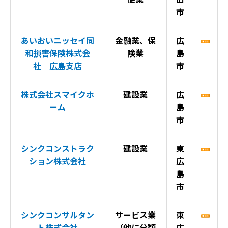
市
あいおいニッセイ同
金融業、保
広
和損害保険株式会
険業
島
社 広島支店
市
株式会社スマイクホ
建設業
広
ーム
島
市
シンクコンストラク
建設業
東
ション株式会社
広
島
市
シンクコンサルタン
サービス業
東
ト株式会社
（他に分類
広