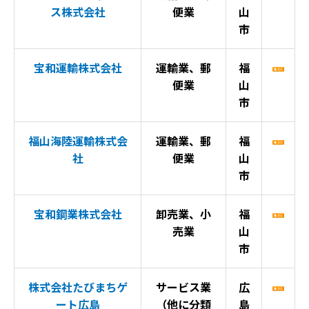
ス株式会社
便業
山
市
宝和運輸株式会社
運輸業、郵
福
便業
山
市
福山海陸運輸株式会
運輸業、郵
福
社
便業
山
市
宝和鋼業株式会社
卸売業、小
福
売業
山
市
株式会社たびまちゲ
サービス業
広
ート広島
（他に分類
島