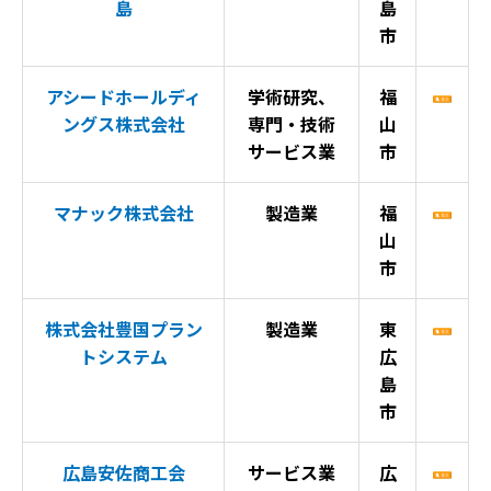
島
島
市
アシードホールディ
学術研究、
福
ングス株式会社
専門・技術
山
サービス業
市
マナック株式会社
製造業
福
山
市
株式会社豊国プラン
製造業
東
トシステム
広
島
市
広島安佐商工会
サービス業
広