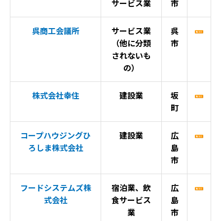
サービス業
市
呉商工会議所
サービス業
呉
（他に分類
市
されないも
の）
株式会社幸住
建設業
坂
町
コープハウジングひ
建設業
広
ろしま株式会社
島
市
フードシステムズ株
宿泊業、飲
広
式会社
食サービス
島
業
市