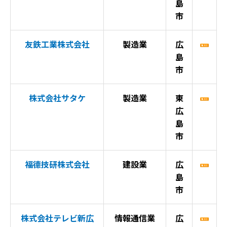
島
市
友鉄工業株式会社
製造業
広
島
市
株式会社サタケ
製造業
東
広
島
市
福德技研株式会社
建設業
広
島
市
株式会社テレビ新広
情報通信業
広