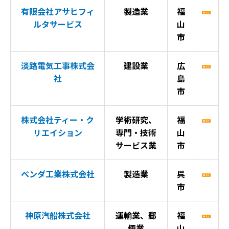
有限会社アサヒフィ
製造業
福
ルタサービス
山
市
淡路電気工事株式会
建設業
広
社
島
市
株式会社ティー・ク
学術研究、
福
リエイション
専門・技術
山
サービス業
市
ベンダ工業株式会社
製造業
呉
市
神原汽船株式会社
運輸業、郵
福
便業
山