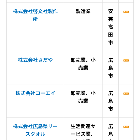
株式会社啓文社製作
製造業
安
所
芸
高
田
市
株式会社さだや
卸売業、小
広
売業
島
市
株式会社コーエイ
卸売業、小
広
売業
島
市
株式会社広島県リー
生活関連サ
広
スタオル
ービス業、
島