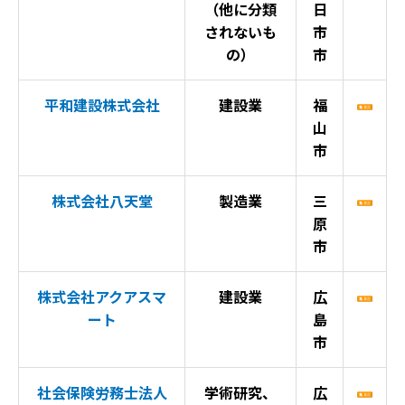
（他に分類
日
されないも
市
の）
市
平和建設株式会社
建設業
福
山
市
株式会社八天堂
製造業
三
原
市
株式会社アクアスマ
建設業
広
ート
島
市
社会保険労務士法人
学術研究、
広