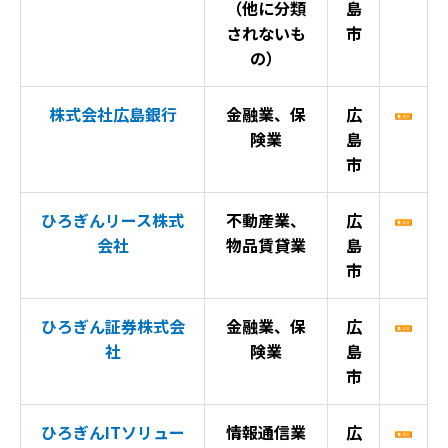
（他に分類
島
されないも
市
の）
株式会社広島銀行
金融業、保
広
険業
島
市
ひろぎんリース株式
不動産業、
広
会社
物品賃貸業
島
市
ひろぎん証券株式会
金融業、保
広
社
険業
島
市
ひろぎんITソリュー
情報通信業
広