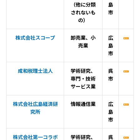
（他に分類
島
されないも
市
の）
株式会社スコープ
卸売業、小
広
売業
島
市
成和税理士法人
学術研究、
呉
専門・技術
市
サービス業
株式会社広島経済研
情報通信業
広
究所
島
市
株式会社第一コラボ
学術研究、
呉