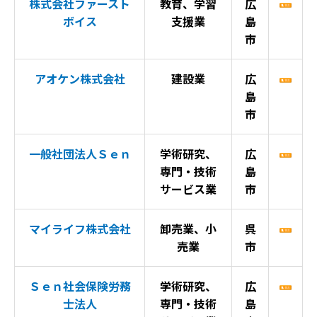
株式会社ファースト
教育、学習
広
ボイス
支援業
島
市
アオケン株式会社
建設業
広
島
市
一般社団法人Ｓｅｎ
学術研究、
広
専門・技術
島
サービス業
市
マイライフ株式会社
卸売業、小
呉
売業
市
Ｓｅｎ社会保険労務
学術研究、
広
士法人
専門・技術
島