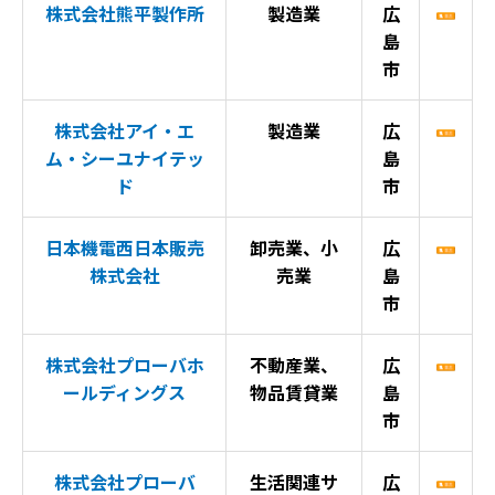
株式会社熊平製作所
製造業
広
島
市
株式会社アイ・エ
製造業
広
ム・シーユナイテッ
島
ド
市
日本機電西日本販売
卸売業、小
広
株式会社
売業
島
市
株式会社プローバホ
不動産業、
広
ールディングス
物品賃貸業
島
市
株式会社プローバ
生活関連サ
広