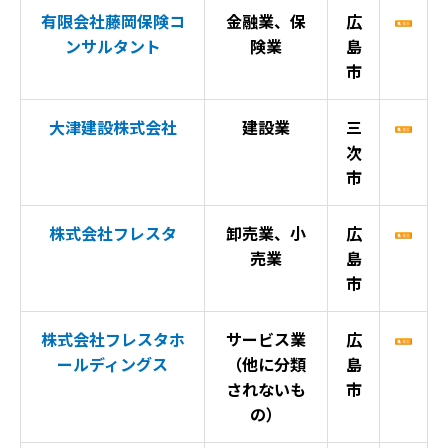
有限会社藤岡保険コ
金融業、保
広
ンサルタント
険業
島
市
大津建設株式会社
建設業
三
次
市
株式会社フレスタ
卸売業、小
広
売業
島
市
株式会社フレスタホ
サービス業
広
ールディングス
（他に分類
島
されないも
市
の）