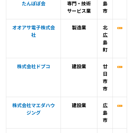
たんぽぽ会
専門・技術
島
サービス業
市
オオアサ電子株式会
製造業
北
社
広
島
町
株式会社ドプコ
建設業
廿
日
市
市
株式会社マエダハウ
建設業
広
ジング
島
市