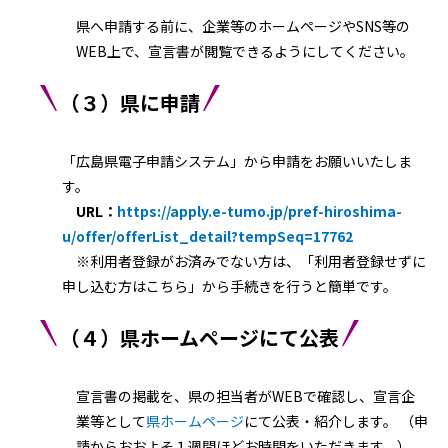
県へ申請する前に、企業等のホームページやSNS等の
WEB上で、宣言書が閲覧できるようにしてください。
（３）県に申請
「広島県電子申請システム」から申請をお願いいたしま
す。
URL：
https://apply.e-tumo.jp/pref-hiroshima-
u/offer/offerList_detail?tempSeq=17762​
※利用者登録がお済みでない方は、「利用者登録せずに
申し込む方はこちら」から手続きを行うと簡単です。​​
（４）県ホームページにて公表
宣言書の掲載を、県の担当者がWEBで確認し、宣言企
業等として
県ホームページ
にて公表・紹介します。 （申
請からおおよそ１週間ほどお時間をいただきます。）