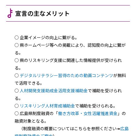
宣言の主なメリット
○ 企業イメージの向上に繋がる。
○ 県ホームページ等への掲載により、認知度の向上に繋が
る。
○ 県のリスキリング支援に関連した情報提供が受けられ
る。
​○
デジタルリテラシー習得のための動画コンテンツ
が無料
で活用できる。
​○
人材開発支援助成金活用支援補助金
で補助を受けられ
る。​
○
リスキリング人材育成補助金
で補助を受けられる。
○ 広島県制度融資の「
働き方改革・女性活躍推進資金
」の
融資対象となる。
（制度融資の概要についてはこちらを参照ください↠
広島