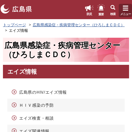
このページの本文へ
重要
防災
検索
メニュー
ペ
トップページ
広島県感染症・疾病管理センター（ひろしまＣＤＣ）
ー
エイズ情報
ジ
の
広島県感染症・疾病管理センター
先
頭
（ひろしまＣＤＣ）
で
す
。
エイズ情報
本
文
広島県のHIV/エイズ情報
ＨＩＶ感染の予防
エイズ検査・相談
エイズ関連情報