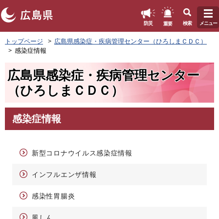
このページの本文へ
重要
防災
検索
メニュー
ペ
トップページ
広島県感染症・疾病管理センター（ひろしまＣＤＣ）
ー
感染症情報
ジ
の
広島県感染症・疾病管理センター
先
頭
（ひろしまＣＤＣ）
で
す
。
感染症情報
本
文
新型コロナウイルス感染症情報
インフルエンザ情報
感染性胃腸炎
風しん